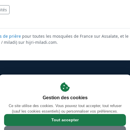
ités
s de prière
pour toutes les mosquées de France sur Assalate, et le
/ miladi) sur hijri-miladi.com.
Mentions légales
·
Gestion des cookies
·
Facebook
s des prières d'Orléans-La-Source
·
Coran en ligne — Sourates &
Calendrier Hégirien/Grégorien (Hijri/Miladi)
Gestion des cookies
Ce site utilise des cookies. Vous pouvez tout accepter, tout refuser
4 Rue Jules Ferry, 45100 Orléans, France
(sauf les cookies essentiels) ou personnaliser vos préférences.
© 2026 Grande Mosquée Annour d'Orléans Sud - mosquee-orleans-sud.co
Tout accepter