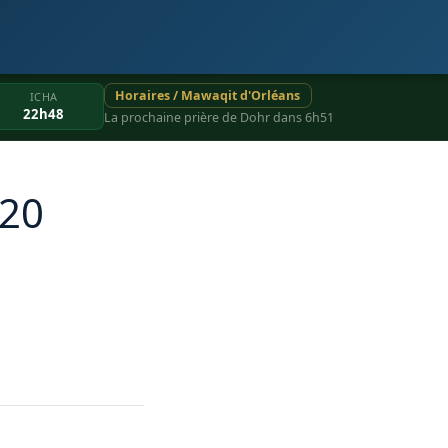
Horaires / Mawaqit d'Orléans
ICHA
22h48
La prochaine prière de Dohr dans 6h51
020