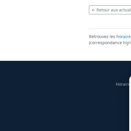
← Retour aux actual
Retrouvez les
horaire
(correspondance hijri 
Horaire