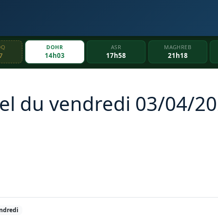
OQ
DOHR
ASR
MAGHREB
7
14h03
17h58
21h18
el du vendredi 03/04/2
ndredi