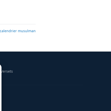
calendrier musulman
 Versets
m