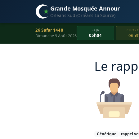
Grande Mosquée Annour
Orléans Sud (Orléans La Source)
26 Safar 1448
FAJR
CHOR
05h04
06h3
Dimanche 9 Août 2026
Le rapp
Générique
rappel ve