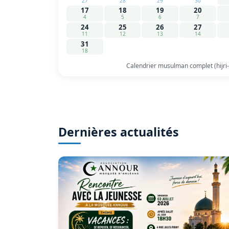
27
28
29
30
17
18
19
20
4
5
6
7
24
25
26
27
11
12
13
14
31
18
Calendrier musulman complet (hijri
Dernières actualités