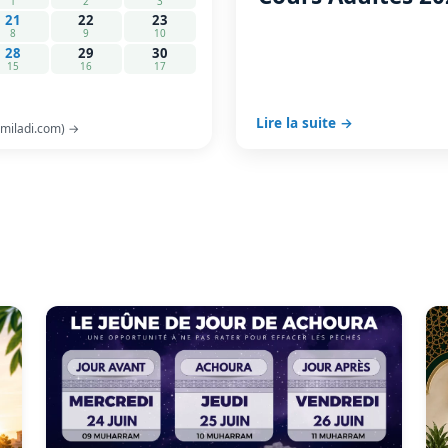
1
2
3
21
22
23
8
9
10
28
29
30
15
16
17
Lire la suite →
-miladi.com) →