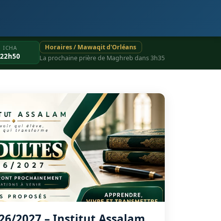
Horaires / Mawaqit d'Orléans
ICHA
22h50
La prochaine prière de Maghreb dans 3h35
26/2027 – Institut Assalam