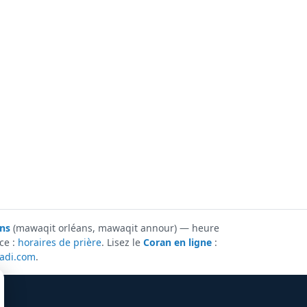
ans
(mawaqit orléans, mawaqit annour) — heure
ce :
horaires de prière
. Lisez le
Coran en ligne
:
ladi.com
.