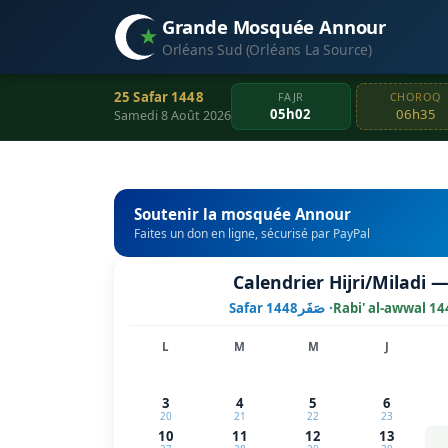
Grande Mosquée Annour
Orléans Sud (Orléans La Source)
25 Safar 1448
FAJR
CHOROQ
05h02
06h35
Samedi 8 Août 2026
Soutenir la mosquée Annour
Faites un don en ligne, sécurisé par PayPal
Calendrier Hijri/Miladi 
· صَفَر
Safar 1448
Rabi' al-awwal 14
L
M
M
J
3
4
5
6
20
21
22
23
10
11
12
13