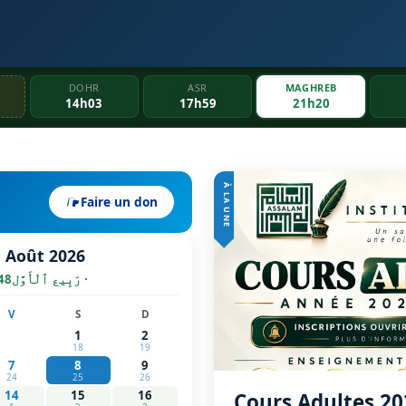
DOHR
ASR
MAGHREB
14h03
17h59
21h20
À LA UNE
Faire un don
— Août 2026
· رَبِيع ٱلْأَوَّل
48
V
S
D
1
2
18
19
7
8
9
24
25
26
14
15
16
Cours Adultes 20