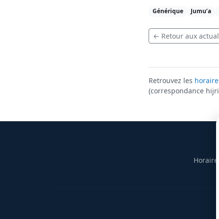
Générique
Jumu’a
← Retour aux actual
Retrouvez les
horaire
(correspondance hijri 
Horaire