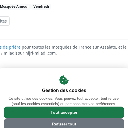
Mosquée Annour
Vendredi
ités
s de prière
pour toutes les mosquées de France sur Assalate, et le
/ miladi) sur hijri-miladi.com.
Mentions légales
·
Gestion des cookies
·
Facebook
Gestion des cookies
s des prières d'Orléans-La-Source
·
Coran en ligne — Sourates &
Ce site utilise des cookies. Vous pouvez tout accepter, tout refuser
Calendrier Hégirien/Grégorien (Hijri/Miladi)
(sauf les cookies essentiels) ou personnaliser vos préférences.
Tout accepter
4 Rue Jules Ferry, 45100 Orléans, France
Refuser tout
© 2026 Grande Mosquée Annour d'Orléans Sud - mosquee-orleans-sud.co