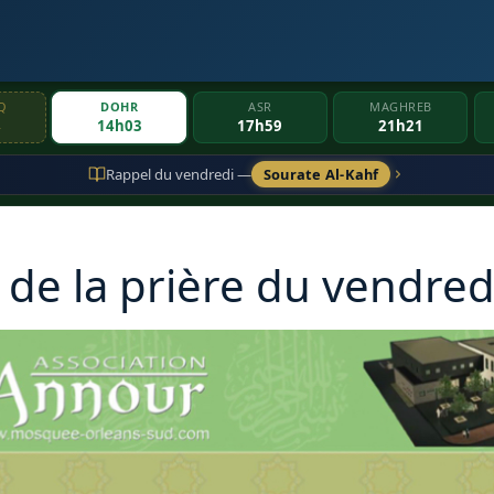
Q
DOHR
ASR
MAGHREB
4
14h03
17h59
21h21
Rappel du vendredi —
Sourate Al-Kahf
 de la prière du vendred