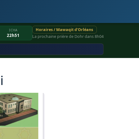
Horaires / Mawaqit d'Orléans
ICHA
22h51
La prochaine prière de Dohr dans 8h04
i