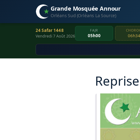
Grande Mosquée Annour
Orléans Sud (Orléans La Source)
24 Safar 1448
FAJR
CHORO
05h00
06h3
Vendredi 7 Août 2026
Reprise