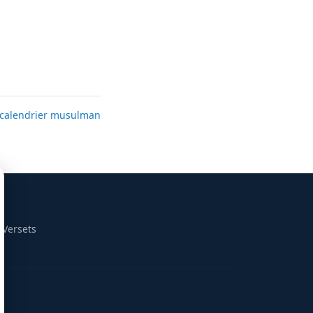
calendrier musulman
 Versets
m