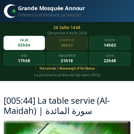
Grande Mosquée Annour
Orléans Sud (Orléans La Source)
26 Safar 1448
Dimanche 9 Août 2026
FAJR
CHOROQ
DOHR
05h04
06h37
14h03
ASR
MAGHREB
ICHA
17h58
21h18
22h48
Horaires / Mawaqit d'Orléans
La prochaine prière de Fajr dans 6h33
[005:44] La table servie (Al-
Maidah) | سورة المائدة