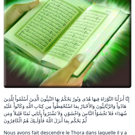
إِنَّا أَنزَلْنَا التَّوْرَاةَ فِيهَا هُدًى وَنُورٌ يَحْكُمُ بِهَا النَّبِيُّونَ الَّذِينَ أَسْلَمُواْ لِلَّذِينَ
هَادُواْ وَالرَّبَّانِيُّونَ وَالأَحْبَارُ بِمَا اسْتُحْفِظُواْ مِن كِتَابِ اللّهِ وَكَانُواْ عَلَيْهِ
شُهَدَاء فَلاَ تَخْشَوُاْ النَّاسَ وَاخْشَوْنِ وَلاَ تَشْتَرُواْ بِآيَاتِي ثَمَنًا قَلِيلاً وَمَن
لَّمْ يَحْكُم بِمَا أَنزَلَ اللّهُ فَأُوْلَـئِكَ هُمُ الْكَافِرُونَ
Nous avons fait descendre le Thora dans laquelle il y a