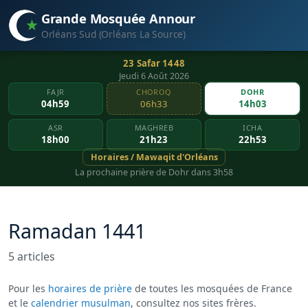
Grande Mosquée Annour
Orléans Sud (Orléans La Source)
23 Safar 1448
Jeudi 6 Août 2026
FAJR
CHOROQ
DOHR
04h59
06h33
14h03
ASR
MAGHREB
ICHA
18h00
21h23
22h53
Horaires / Mawaqit d'Orléans
La prochaine prière de Dohr dans 3h58
Ramadan 1441
5 articles
Pour les
horaires de prière
de toutes les mosquées de France
et le
calendrier musulman
, consultez nos sites frères.