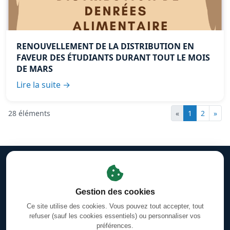
RENOUVELLEMENT DE LA DISTRIBUTION EN
FAVEUR DES ÉTUDIANTS DURANT TOUT LE MOIS
DE MARS
Lire la suite →
28 éléments
«
1
2
»
Mentions légales
·
Gestion des cookies
·
Facebook
Horaires des prières d'Orléans-La-Source
·
Coran en ligne —
Gestion des cookies
Sourates & Versets
Ce site utilise des cookies. Vous pouvez tout accepter, tout
Calendrier Hégirien/Grégorien (Hijri/Miladi)
refuser (sauf les cookies essentiels) ou personnaliser vos
préférences.