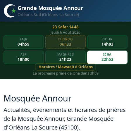
Grande Mosquée Annour
Orléans Sud (Orléans La Source)
23 Safar 1448
Jeudi 6 Août 2026
FAJR
CHOROQ
DOHR
04h59
06h33
14h03
ASR
MAGHREB
ICHA
18h00
21h23
22h53
Horaires / Mawaqit d'Orléans
La prochaine prière de Icha dans 3h09
Mosquée Annour
Actualités, événements et horaires de prières
de la Mosquée Annour, Grande Mosquée
d'Orléans La Source (45100).