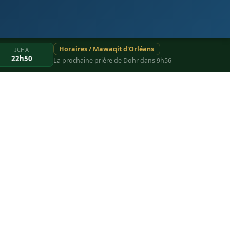
Horaires / Mawaqit d'Orléans
ICHA
22h50
La prochaine prière de Dohr dans 9h56