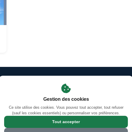
Mentions légales
·
Gestion des cookies
·
Facebook
s des prières d'Orléans-La-Source
·
Coran en ligne — Sourates &
Calendrier Hégirien/Grégorien (Hijri/Miladi)
Gestion des cookies
Ce site utilise des cookies. Vous pouvez tout accepter, tout refuser
(sauf les cookies essentiels) ou personnaliser vos préférences.
4 Rue Jules Ferry, 45100 Orléans, France
Tout accepter
© 2026 Grande Mosquée Annour d'Orléans Sud - mosquee-orleans-sud.co