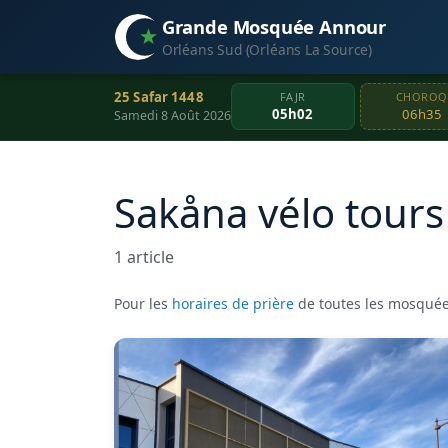
Grande Mosquée Annour
Orléans Sud (Orléans La Source)
25 Safar 1448
FAJR
CHOROQ
05h02
06h35
Samedi 8 Août 2026
Sakåna vélo tours
1 article
Pour les
horaires de prière
de toutes les mosquée