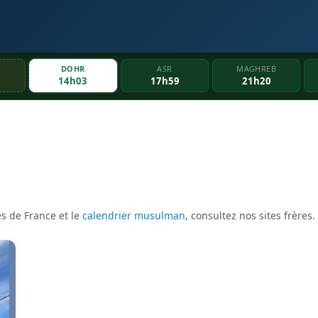
DOHR
ASR
MAGHREB
14h03
17h59
21h20
s de France et le
calendrier musulman
, consultez nos sites frères.