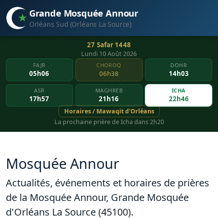
Grande Mosquée Annour
Orléans Sud (Orléans La Source)
27 Safar 1448
Lundi 10 Août 2026
FAJR
CHOROQ
DOHR
05h06
06h38
14h03
ASR
MAGHREB
ICHA
17h57
21h16
22h46
Horaires / Mawaqit d'Orléans
La prochaine prière de Icha dans 2h20
Mosquée Annour
Actualités, événements et horaires de prières
de la Mosquée Annour, Grande Mosquée
d'Orléans La Source (45100).