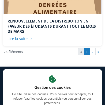
RENOUVELLEMENT DE LA DISTRIBUTION EN
FAVEUR DES ÉTUDIANTS DURANT TOUT LE MOIS
DE MARS
Lire la suite →
28 éléments
«
1
2
»
Mentions légales
·
Gestion des cookies
·
Facebook
Horaires des prières d'Orléans-La-Source
·
Coran en ligne —
Gestion des cookies
Sourates & Versets
Ce site utilise des cookies. Vous pouvez tout accepter, tout
Calendrier Hégirien/Grégorien (Hijri/Miladi)
refuser (sauf les cookies essentiels) ou personnaliser vos
préférences.